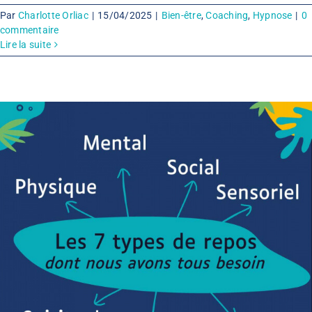
Par
Charlotte Orliac
|
15/04/2025
|
Bien-être
,
Coaching
,
Hypnose
|
0
commentaire
Lire la suite
Bien-être
Coaching