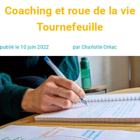
Coaching et roue de la vie
Tournefeuille
publié le 10 juin 2022
par Charlotte Orliac