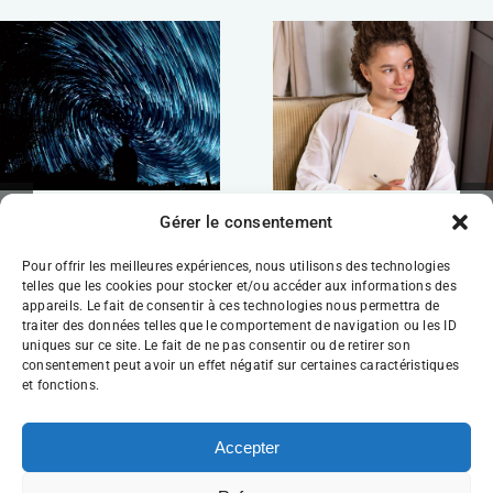
Hypnose et
Choisir son
Gérer le consentement
coaching à
hypnothérapeute à
Tournefeuille : une
Tournefeuille :
Pour offrir les meilleures expériences, nous utilisons des technologies
seule séance pour
entre intuition,
telles que les cookies pour stocker et/ou accéder aux informations des
appareils. Le fait de consentir à ces technologies nous permettra de
tout changer ?
confiance…et
traiter des données telles que le comportement de navigation ou les ID
questions
04/12/2025
|
0 Comments
uniques sur ce site. Le fait de ne pas consentir ou de retirer son
26/06/2025
|
0 Comments
consentement peut avoir un effet négatif sur certaines caractéristiques
et fonctions.
Accepter