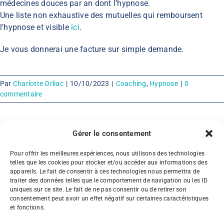
médecines douces par an dont l’hypnose.
Une liste non exhaustive des mutuelles qui remboursent
l’hypnose et visible
ici
.
Je vous donnerai une facture sur simple demande.
Par
Charlotte Orliac
|
10/10/2023
|
Coaching
,
Hypnose
|
0
commentaire
Gérer le consentement
Vous aimez cet article ? Partagez-le !
Pour offrir les meilleures expériences, nous utilisons des technologies
telles que les cookies pour stocker et/ou accéder aux informations des
Facebook
LinkedIn
appareils. Le fait de consentir à ces technologies nous permettra de
traiter des données telles que le comportement de navigation ou les ID
uniques sur ce site. Le fait de ne pas consentir ou de retirer son
consentement peut avoir un effet négatif sur certaines caractéristiques
et fonctions.