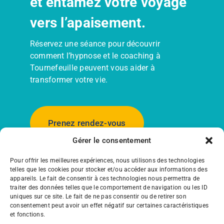
et entamez votre voyage
vers l’apaisement.
Réservez une séance pour découvrir
comment l’hypnose et le coaching à
Tournefeuille peuvent vous aider à
transformer votre vie.
Prenez rendez-vous
Gérer le consentement
Pour offrir les meilleures expériences, nous utilisons des technologies
Le cabinet de Tournefeuille est proche de
telles que les cookies pour stocker et/ou accéder aux informations des
Toulouse, Colomiers, Plaisance du Touch,
appareils. Le fait de consentir à ces technologies nous permettra de
traiter des données telles que le comportement de navigation ou les ID
Cugnaux, Blagnac, Pibrac, Léguevin.
uniques sur ce site. Le fait de ne pas consentir ou de retirer son
J’accompagne aussi à distance en visio.
consentement peut avoir un effet négatif sur certaines caractéristiques
et fonctions.