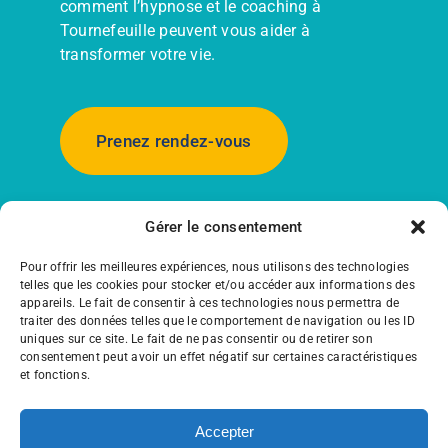
comment l’hypnose et le coaching à
Tournefeuille peuvent vous aider à
transformer votre vie.
Prenez rendez-vous
Gérer le consentement
Le cabinet de Tournefeuille est proche de
Toulouse, Colomiers, Plaisance du Touch,
Pour offrir les meilleures expériences, nous utilisons des technologies
Cugnaux, Blagnac, Pibrac, Léguevin.
telles que les cookies pour stocker et/ou accéder aux informations des
J’accompagne aussi à distance en visio.
appareils. Le fait de consentir à ces technologies nous permettra de
traiter des données telles que le comportement de navigation ou les ID
uniques sur ce site. Le fait de ne pas consentir ou de retirer son
consentement peut avoir un effet négatif sur certaines caractéristiques
et fonctions.
Accepter