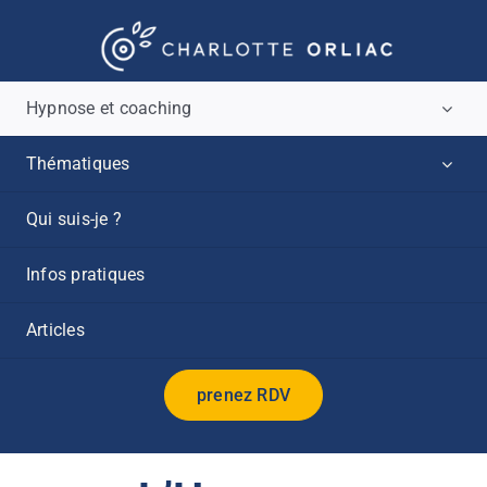
Passer
au
contenu
Hypnose et coaching
Thématiques
Qui suis-je ?
Infos pratiques
Articles
prenez RDV